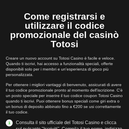
Come registrarsi e
utilizzare il codice
promozionale del casinò
Totosi
Creare un nuovo account su Totosi Casino è facile e veloce.
Quando ti iscrivi, hai accesso a funzionalità speciali, offerte
disponibili solo per i membri e un'esperienza di gioco più
personalizzata.
Per ottenere i migliori vantaggi di benvenuto, assicurati di avere
il tuo codice promozionale pronto al momento dell'iscrizione. C'è
un posto speciale per inserire il tuo codice coupon Totosi Casino
quando ti iscrivi. Puoi ottenere bonus speciali come giri extra o
un bonus di deposito abbinato fino a €200 se usi correttamente
il tuo codice.
Consulta il sito ufficiale del Totosi Casino e clicca
sul pulsante "Iscriviti". Compila il tuo nome, indirizzo