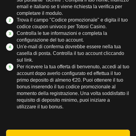
email e italiano se ti viene richiesta la verifica per
completare il modulo.
Trova il campo "Codice promozionale" e digita il tuo
codice coupon univoco per Totosi Casino.
Controlla le tue informazioni e completa la
configurazione del tuo account.
Un'e-mail di conferma dovrebbe essere nella tua
casella di posta. Controlla il tuo account cliccando
sul link.
Per ricevere la tua offerta di benvenuto, accedi al tuo
account dopo averlo configurato ed effettua il tuo
primo deposito di almeno €20. Puoi ottenere il tuo
bonus inserendo il tuo codice promozionale al
momento della registrazione. Una volta soddisfatto il
requisito di deposito minimo, puoi iniziare a
utilizzare il tuo bonus.