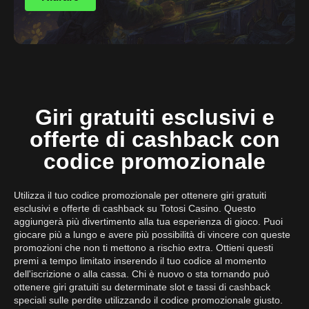
Giri gratuiti esclusivi e
offerte di cashback con
codice promozionale
Utilizza il tuo codice promozionale per ottenere giri gratuiti
esclusivi e offerte di cashback su Totosi Casino. Questo
aggiungerà più divertimento alla tua esperienza di gioco. Puoi
giocare più a lungo e avere più possibilità di vincere con queste
promozioni che non ti mettono a rischio extra. Ottieni questi
premi a tempo limitato inserendo il tuo codice al momento
dell'iscrizione o alla cassa. Chi è nuovo o sta tornando può
ottenere giri gratuiti su determinate slot e tassi di cashback
speciali sulle perdite utilizzando il codice promozionale giusto.