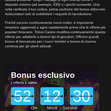
deposito minimo (ad esempio, €30) o i giochi consentiti. Una
volta verificato il tuo codice, potrai usufruire del bonus sbloccato.
Assicuratevi solo di soddisfare i requisiti di riproduzione.
Poiché escono continuamente nuovi codici, è importante
rimanere aggiornati e agire rapidamente prima che le offerte più
popolari finiscano. Totosi Casino modifica continuamente queste
offerte per adattarle a diversi tipi di giocatori. Offrono grandi
bonus di benvenuto per i nuovi membri e bonus di ricarica
continua per gli utenti abituali.
Bonus esclusivo
L'offerta è valida:
52
12
29
Ore
Minuti
Secondi