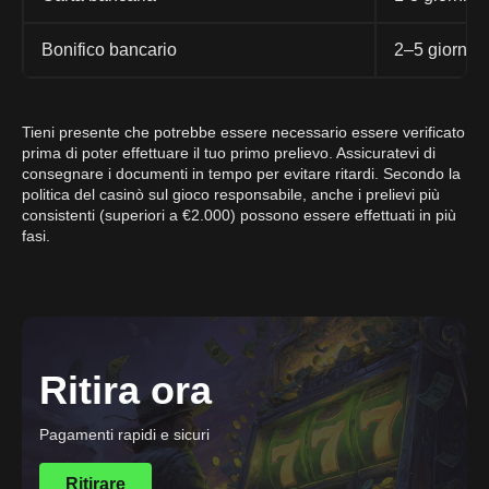
Bonifico bancario
2–5 giorni la
Tieni presente che potrebbe essere necessario essere verificato
prima di poter effettuare il tuo primo prelievo. Assicuratevi di
consegnare i documenti in tempo per evitare ritardi. Secondo la
politica del casinò sul gioco responsabile, anche i prelievi più
consistenti (superiori a €2.000) possono essere effettuati in più
fasi.
Ritira ora
Pagamenti rapidi e sicuri
Ritirare