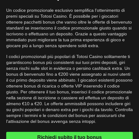
Un codice promozionale esclusivo semplifica l'ottenimento di
premi speciali su Totosi Casino. È possibile per i giocatori
ottenere pacchetti bonus che vanno oltre le offerte di benvenuto
standard se inseriscono il codice promozionale giusto quando si
iscrivono o effettuano un deposito. Grazie a questo vantaggio
immediato puoi migliorare la tua prima esperienza di gioco e
giocare più a lungo senza spendere soldi extra.
I codici promozionali più popolari di Totosi Casino solitamente ti
garantiscono bonus più consistenti sui tuoi primi depositi, giri
senza rischi sulle slot in evidenza o persino cashback extra. Un
bonus di benvenuto fino a €200 viene assegnato ai nuovi utenti
il cui primo deposito viene abbinato. I giocatori esistenti possono
ottenere bonus di ricarica o offerte VIP inserendo il codice
giusto. Per ottenere il tuo bonus, inserisci il codice promozionale
nella sezione di iscrizione o cassiere ed effettua un deposito di
almeno €10 a €20. Le offerte ammissibili possono includere giri
su giochi popolari o denaro extra per i giochi da tavolo. Controlla
sempre i termini e le condizioni del bonus per assicurarti che
l'attivazione del bonus avvenga senza intoppi.
Richiedi subito il tuo bonus