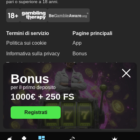
pari o superiore a 18 anni.
Termini di servizio
Pagine principali
Politica sui cookie
App
Informativa sulla privacy
Bonus
Termini e condizioni
Codice promozionale
Bonus
Gioco responsabile
Bonus senza deposito
per il primo deposito
Contatti
1000€ + 250 FS
+357 95560389
info@totosi-casino-it.com
Registrati
© 2026 All Rights
Reserved.