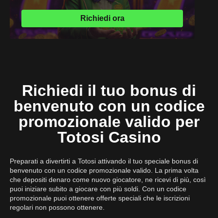
Richiedi ora
Richiedi il tuo bonus di
benvenuto con un codice
promozionale valido per
Totosi Casino
Preparati a divertirti a Totosi attivando il tuo speciale bonus di
benvenuto con un codice promozionale valido. La prima volta
che depositi denaro come nuovo giocatore, ne ricevi di più, così
puoi iniziare subito a giocare con più soldi. Con un codice
promozionale puoi ottenere offerte speciali che le iscrizioni
regolari non possono ottenere.