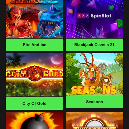
Fire And Ice
Blackjack Classic 21
Seasons
City Of Gold