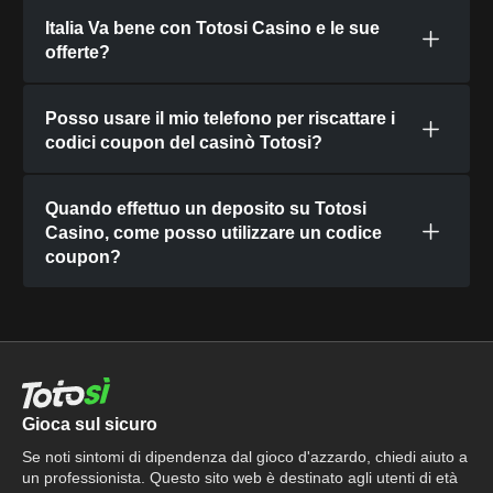
Italia Va bene con Totosi Casino e le sue
offerte?
Posso usare il mio telefono per riscattare i
codici coupon del casinò Totosi?
Quando effettuo un deposito su Totosi
Casino, come posso utilizzare un codice
coupon?
Gioca sul sicuro
Se noti sintomi di dipendenza dal gioco d'azzardo, chiedi aiuto a
un professionista. Questo sito web è destinato agli utenti di età