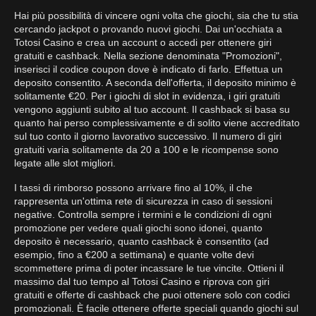
Hai più possibilità di vincere ogni volta che giochi, sia che tu stia
cercando jackpot o provando nuovi giochi. Dai un'occhiata a
Totosi Casino e crea un account o accedi per ottenere giri
gratuiti e cashback. Nella sezione denominata "Promozioni",
inserisci il codice coupon dove è indicato di farlo. Effettua un
deposito consentito. A seconda dell'offerta, il deposito minimo è
solitamente €20. Per i giochi di slot in evidenza, i giri gratuiti
vengono aggiunti subito al tuo account. Il cashback si basa su
quanto hai perso complessivamente e di solito viene accreditato
sul tuo conto il giorno lavorativo successivo. Il numero di giri
gratuiti varia solitamente da 20 a 100 e le ricompense sono
legate alle slot migliori.
I tassi di rimborso possono arrivare fino al 10%, il che
rappresenta un'ottima rete di sicurezza in caso di sessioni
negative. Controlla sempre i termini e le condizioni di ogni
promozione per vedere quali giochi sono idonei, quanto
deposito è necessario, quanto cashback è consentito (ad
esempio, fino a €200 a settimana) e quante volte devi
scommettere prima di poter incassare le tue vincite. Ottieni il
massimo dal tuo tempo al Totosi Casino e riprova con giri
gratuiti e offerte di cashback che puoi ottenere solo con codici
promozionali. È facile ottenere offerte speciali quando giochi sul