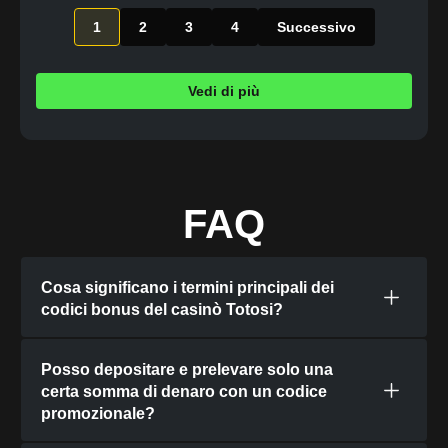
1
2
3
4
Successivo
Vedi di più
FAQ
Cosa significano i termini principali dei
codici bonus del casinò Totosi?
Posso depositare e prelevare solo una
certa somma di denaro con un codice
promozionale?