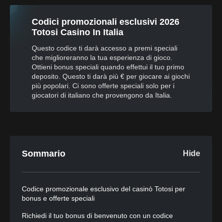
Codici promozionali esclusivi 2026
Totosi Casino In Italia
Questo codice ti darà accesso a premi speciali
che miglioreranno la tua esperienza di gioco.
Ottieni bonus speciali quando effettui il tuo primo
deposito. Questo ti darà più € per giocare ai giochi
più popolari. Ci sono offerte speciali solo per i
giocatori di italiano che provengono da Italia.
Sommario
Hide
Codice promozionale esclusivo del casinò Totosi per
bonus e offerte speciali
Richiedi il tuo bonus di benvenuto con un codice