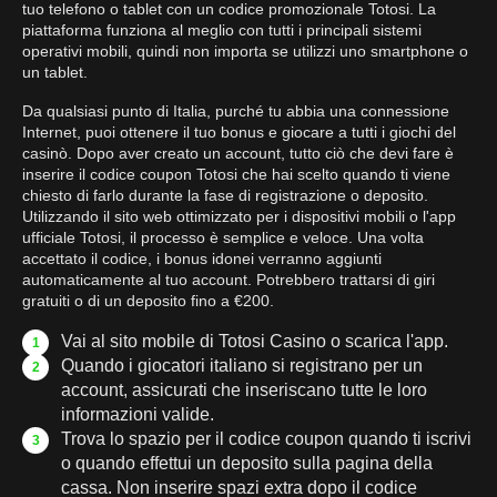
tuo telefono o tablet con un codice promozionale Totosi. La
piattaforma funziona al meglio con tutti i principali sistemi
operativi mobili, quindi non importa se utilizzi uno smartphone o
un tablet.
Da qualsiasi punto di Italia, purché tu abbia una connessione
Internet, puoi ottenere il tuo bonus e giocare a tutti i giochi del
casinò. Dopo aver creato un account, tutto ciò che devi fare è
inserire il codice coupon Totosi che hai scelto quando ti viene
chiesto di farlo durante la fase di registrazione o deposito.
Utilizzando il sito web ottimizzato per i dispositivi mobili o l'app
ufficiale Totosi, il processo è semplice e veloce. Una volta
accettato il codice, i bonus idonei verranno aggiunti
automaticamente al tuo account. Potrebbero trattarsi di giri
gratuiti o di un deposito fino a €200.
Vai al sito mobile di Totosi Casino o scarica l'app.
Quando i giocatori italiano si registrano per un
account, assicurati che inseriscano tutte le loro
informazioni valide.
Trova lo spazio per il codice coupon quando ti iscrivi
o quando effettui un deposito sulla pagina della
cassa. Non inserire spazi extra dopo il codice