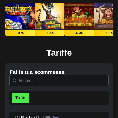
197€
264€
373€
200€
Tariffe
Fai la tua scommessa
Tutto
07.08.2026
11:10